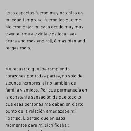
Esos aspectos fueron muy notables en 
mi edad temprana, fueron los que me 
hicieron dejar mi casa desde muy muy 
joven e irme a vivir la vida loca : sex, 
drugs and rock and roll, ó mas bien and 
reggae roots.
Me recuerdo que iba rompiendo 
corazones por todas partes, no solo de 
algunos hombres, si no también de 
familia y amigos. Por que permanecía en 
la constante sensación de que todo lo 
que esas personas me daban en cierto 
punto de la relación amenazaba mi 
libertad. Libertad que en esos 
momentos para mi significaba : 