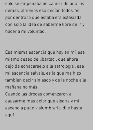
solo se empeñaba en causar dolor a los 
demás, almenos eso decían todos. Yo 
por dentro lo que estaba era extasiada 
con solo la idea de saberme libre de ir y 
hacer a mi voluntad.
Esa misma escencia que hay en mí, ese 
mismo deseo de libertad , que ahora 
dejo de echacarselo a la astrología , esa 
mi escencia salvaje, es la que me hizo 
tambien decir sin asco y de la noche a la 
mañana no más.
Cuando las drogas comenzaron a 
causarme más dolor que alegría y mi 
escencia pudo vislumbrarlo, dije hasta 
aquí. 