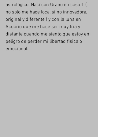
astrológico. Nací con Urano en casa 1 ( 
no solo me hace loca, si no innovadora, 
original y diferente ) y con la luna en 
Acuario que me hace ser muy fría y 
distante cuando me siento que estoy en 
peligro de perder mi libertad fisica o 
emocional.