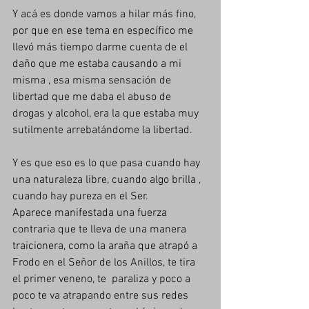
Y acá es donde vamos a hilar más fino, 
por que en ese tema en específico me 
llevó más tiempo darme cuenta de el 
daño que me estaba causando a mi 
misma , esa misma sensación de 
libertad que me daba el abuso de 
drogas y alcohol, era la que estaba muy 
sutilmente arrebatándome la libertad. 
Y es que eso es lo que pasa cuando hay 
una naturaleza libre, cuando algo brilla , 
cuando hay pureza en el Ser. 
Aparece manifestada una fuerza 
contraria que te lleva de una manera 
traicionera, como la araña que atrapó a 
Frodo en el Señor de los Anillos, te tira 
el primer veneno, te  paraliza y poco a 
poco te va atrapando entre sus redes 